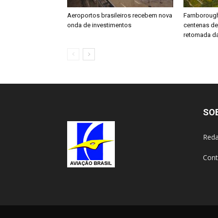
Aeroportos brasileiros recebem nova
Farnboroug
onda de investimentos
centenas d
retomada da
SO
Reda
Cont