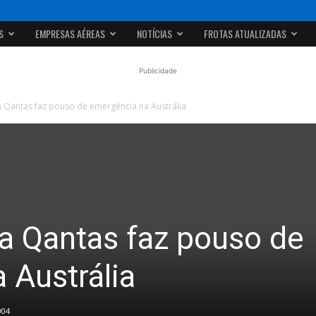
S
EMPRESAS AÉREAS
NOTÍCIAS
FROTAS ATUALIZADAS
Publicidade
 Qantas faz pouso de emergência na Austrália
a Qantas faz pouso de
 Austrália
004