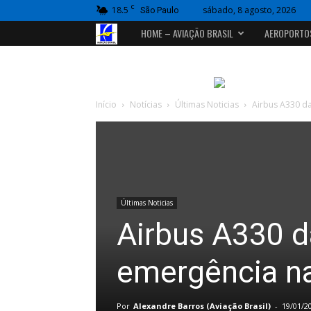
C
18.5
sábado, 8 agosto, 2026
São Paulo
Portal
HOME – AVIAÇÃO BRASIL
AEROPORTO
Aviação
Brasil
Início
Notícias
Últimas Noticias
Airbus A330 da
Últimas Noticias
Airbus A330 d
emergência na
Por
Alexandre Barros (Aviação Brasil)
-
19/01/2