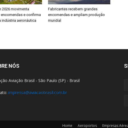
h 2026 movimenta
Fabricantes recebem grandes
e encomendas e confirma
encomendas e ampliam produção
 indústria aeronáutica
mundial
BRE NÓS
S
ção Aviação Brasil - São Paulo (SP) - Brasil
ato:
imprensa@aviacaobrasil.com.br
Home
Aeroportos
Empresas Aére