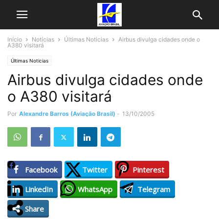
Início
Notícias
Últimas Noticias
Airbus divulga cidades onde o
A380 visitará
Últimas Noticias
Airbus divulga cidades onde
o A380 visitará
Por
Alexandre Barros (Aviação Brasil)
-
13/10/2005
Facebook
Twitter
Pinterest
LinkedIn
WhatsApp
Telegram
Share