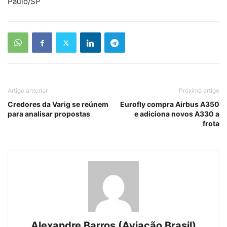
Paulo/SP
Artigo anterior
Próximo artigo
Credores da Varig se reúnem
Eurofly compra Airbus A350
para analisar propostas
e adiciona novos A330 a
frota
Alexandre Barros (Aviação Brasil)