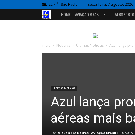
C
22.4
sexta-feira, 7 agosto, 2026
São Paulo
Portal
HOME – AVIAÇÃO BRASIL
AEROPORTO
Aviação
Brasil
Início
Notícias
Últimas Noticias
Azul lança pr
Últimas Noticias
Azul lança p
aéreas mais b
Por
Alexandre Barros (Aviação Brasil)
-
07/01/2