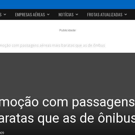
S
EMPRESAS AÉREAS
NOTÍCIAS
FROTAS ATUALIZADAS
Publicidade
omoção com passagens aéreas mais baratas que as de ônibus
romoção com passagens
aratas que as de ônibu
009