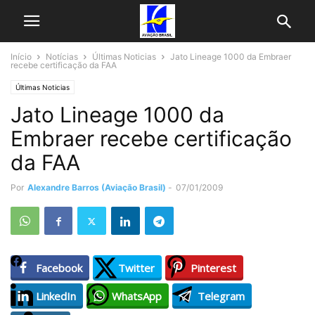
Início
Notícias
Últimas Noticias
Jato Lineage 1000 da Embraer
recebe certificação da FAA
Últimas Noticias
Jato Lineage 1000 da
Embraer recebe certificação
da FAA
Por
Alexandre Barros (Aviação Brasil)
-
07/01/2009
Facebook
Twitter
Pinterest
LinkedIn
WhatsApp
Telegram