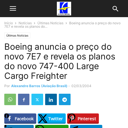
Início
Notícias
Últimas Noticias
Boeing anuncia o preço do novo
7E7 e revela os planos do...
Últimas Noticias
Boeing anuncia o preço do
novo 7E7 e revela os planos
do novo 747-400 Large
Cargo Freighter
Por
Alexandre Barros (Aviação Brasil)
-
02/03/2004
Facebook
Twitter
Pinterest