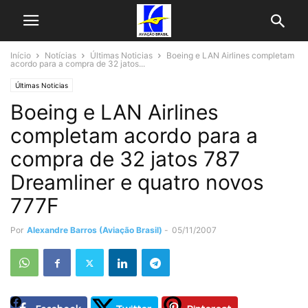
Início
Notícias
Últimas Noticias
Boeing e LAN Airlines completam
acordo para a compra de 32 jatos...
Últimas Noticias
Boeing e LAN Airlines
completam acordo para a
compra de 32 jatos 787
Dreamliner e quatro novos
777F
Por
Alexandre Barros (Aviação Brasil)
-
05/11/2007