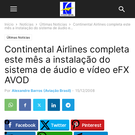
Início
Notícias
Últimas Noticias
Continental Airlines completa este
mês a instalação do sistema de áudio e...
Últimas Noticias
Continental Airlines completa
este mês a instalação do
sistema de áudio e vídeo eFX
AVOD
Por
Alexandre Barros (Aviação Brasil)
-
15/12/2008
Facebook
Twitter
Pinterest