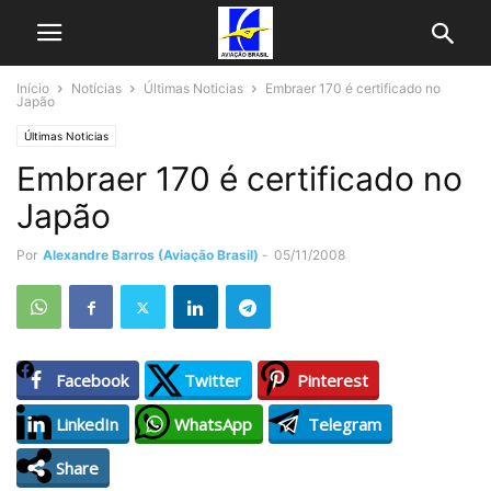
Início
Notícias
Últimas Noticias
Embraer 170 é certificado no
Japão
Últimas Noticias
Embraer 170 é certificado no
Japão
Por
Alexandre Barros (Aviação Brasil)
-
05/11/2008
Facebook
Twitter
Pinterest
LinkedIn
WhatsApp
Telegram
Share