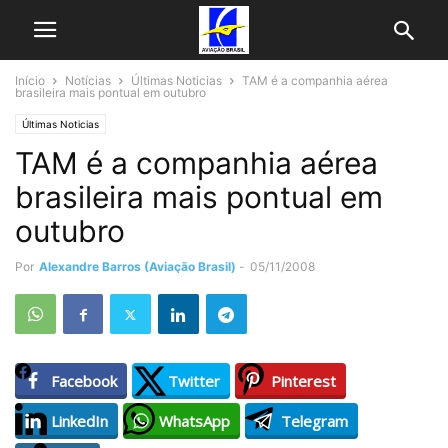
Início
Notícias
Últimas Noticias
TAM é a companhia aérea
brasileira mais pontual em outubro
Últimas Noticias
TAM é a companhia aérea
brasileira mais pontual em
outubro
Por
Alexandre Barros (Aviação Brasil)
-
05/11/2008
Facebook
Twitter
Pinterest
LinkedIn
WhatsApp
Telegram