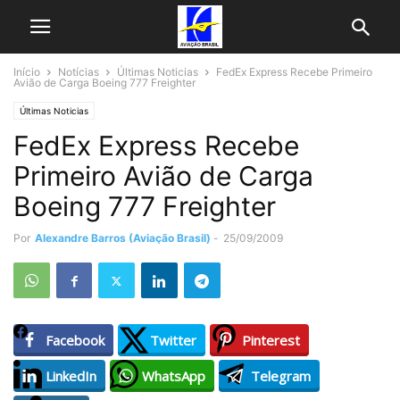
Início
Notícias
Últimas Noticias
FedEx Express Recebe Primeiro
Avião de Carga Boeing 777 Freighter
Últimas Noticias
FedEx Express Recebe
Primeiro Avião de Carga
Boeing 777 Freighter
Por
Alexandre Barros (Aviação Brasil)
-
25/09/2009
Facebook
Twitter
Pinterest
LinkedIn
WhatsApp
Telegram