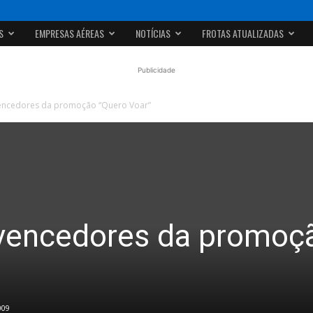
S
EMPRESAS AÉREAS
NOTÍCIAS
FROTAS ATUALIZADAS
Publicidade
vencedores da promoção “Quero Voar”
 vencedores da promoç
009