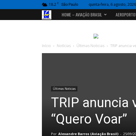
C
18.2
quinta-feira, 6 agosto, 2026
São Paulo
Portal
HOME – AVIAÇÃO BRASIL
AEROPORTO
Aviação
Brasil
Início
Notícias
Últimas Noticias
TRIP anuncia 
Últimas Noticias
TRIP anuncia
“Quero Voar”
Por
Alexandre Barros (Aviação Brasil)
-
25/09/2