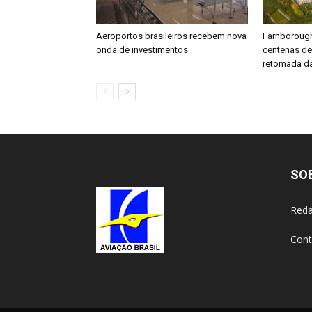
Aeroportos brasileiros recebem nova
Farnboroug
onda de investimentos
centenas d
retomada da
SO
Reda
Cont