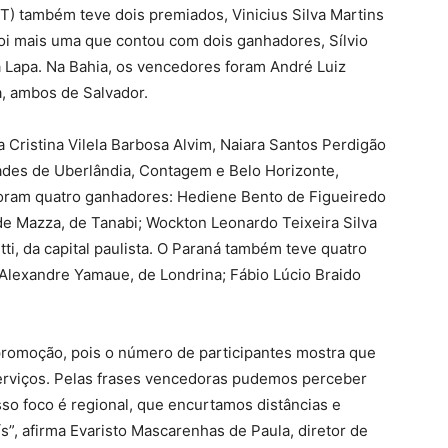
T) também teve dois premiados, Vinicius Silva Martins
 foi mais uma que contou com dois ganhadores, Sílvio
a Lapa. Na Bahia, os vencedores foram André Luiz
a, ambos de Salvador.
Cristina Vilela Barbosa Alvim, Naiara Santos Perdigão
dades de Uberlândia, Contagem e Belo Horizonte,
foram quatro ganhadores: Hediene Bento de Figueiredo
ade Mazza, de Tanabi; Wockton Leonardo Teixeira Silva
tti, da capital paulista. O Paraná também teve quatro
Alexandre Yamaue, de Londrina; Fábio Lúcio Braido
promoção, pois o número de participantes mostra que
erviços. Pelas frases vencedoras pudemos perceber
o foco é regional, que encurtamos distâncias e
”, afirma Evaristo Mascarenhas de Paula, diretor de