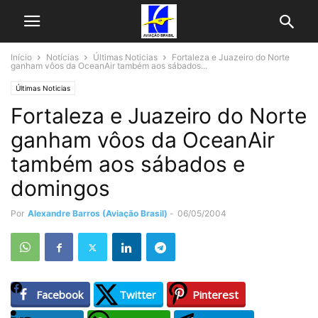
Início
Notícias
Últimas Noticias
Fortaleza e Juazeiro do Norte
ganham vôos da OceanAir também aos sábados...
Últimas Noticias
Fortaleza e Juazeiro do Norte
ganham vôos da OceanAir
também aos sábados e
domingos
Por
Alexandre Barros (Aviação Brasil)
-
06/05/2004
Facebook
Twitter
Pinterest