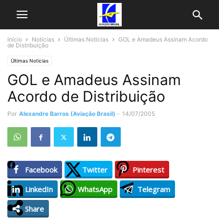
Início
Notícias
Últimas Noticias
GOL e Amadeus Assinam Acordo
de Distribuição
Últimas Noticias
GOL e Amadeus Assinam
Acordo de Distribuição
Por
Alexandre Barros (Aviação Brasil)
-
14/07/2005
Facebook
Twitter
Pinterest
LinkedIn
WhatsApp
Telegram
Share