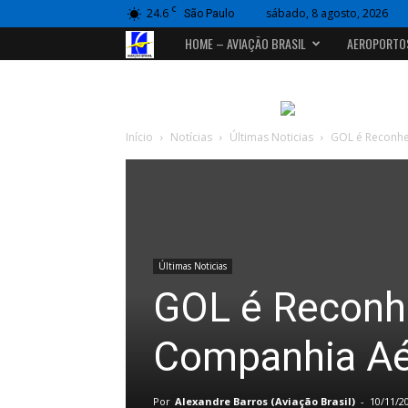
C
24.6
sábado, 8 agosto, 2026
São Paulo
Portal
HOME – AVIAÇÃO BRASIL
AEROPORTO
Aviação
Brasil
Início
Notícias
Últimas Noticias
GOL é Reconhe
Últimas Noticias
GOL é Reconh
Companhia Aé
Por
Alexandre Barros (Aviação Brasil)
-
10/11/2