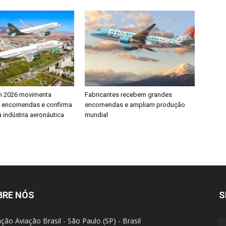
h 2026 movimenta
Fabricantes recebem grandes
e encomendas e confirma
encomendas e ampliam produção
 indústria aeronáutica
mundial
BRE NÓS
S
ção Aviação Brasil - São Paulo (SP) - Brasil