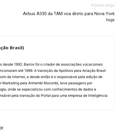
Próximo artigo
Airbus A330 da TAM voa direto para Nova York
hoje
ção Brasil)
ão desde 1992, Barros foi o criador de associações vocacionais
cionaram até 1999. A transição da ApoVoos para Aviação Brasil
om da internet, e desde então é o responsável pela edição de
em Marketing pela Anhembi Morumbi, teve passagens por
ogia, onde se especializou com conhecimentos de dados e
sponsável pela transição do Portal para uma empresa de Inteligência
or