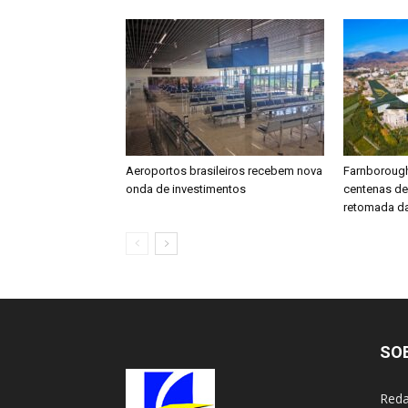
Aeroportos brasileiros recebem nova
Farnboroug
onda de investimentos
centenas d
retomada da
SO
Reda