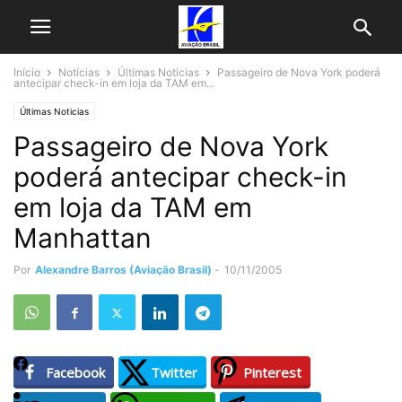
Início
Notícias
Últimas Noticias
Passageiro de Nova York poderá
antecipar check-in em loja da TAM em...
Últimas Noticias
Passageiro de Nova York
poderá antecipar check-in
em loja da TAM em
Manhattan
Por
Alexandre Barros (Aviação Brasil)
-
10/11/2005
Facebook
Twitter
Pinterest