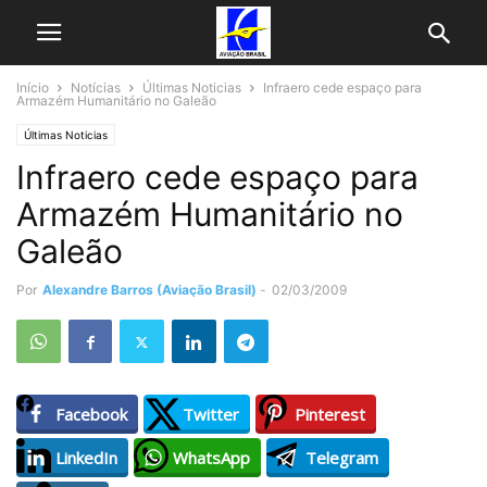
Início
Notícias
Últimas Noticias
Infraero cede espaço para
Armazém Humanitário no Galeão
Últimas Noticias
Infraero cede espaço para
Armazém Humanitário no
Galeão
Por
Alexandre Barros (Aviação Brasil)
-
02/03/2009
Facebook
Twitter
Pinterest
LinkedIn
WhatsApp
Telegram