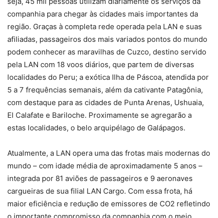
seja, 45 mil pessoas utilizam diariamente os serviços da
companhia para chegar às cidades mais importantes da
região. Graças à completa rede operada pela LAN e suas
afiliadas, passageiros dos mais variados pontos do mundo
podem conhecer as maravilhas de Cuzco, destino servido
pela LAN com 18 voos diários, que partem de diversas
localidades do Peru; a exótica Ilha de Páscoa, atendida por
5 a 7 frequências semanais, além da cativante Patagônia,
com destaque para as cidades de Punta Arenas, Ushuaia,
El Calafate e Bariloche. Proximamente se agregarão a
estas localidades, o belo arquipélago de Galápagos.
Atualmente, a LAN opera uma das frotas mais modernas do
mundo – com idade média de aproximadamente 5 anos –
integrada por 81 aviões de passageiros e 9 aeronaves
cargueiras de sua filial LAN Cargo. Com essa frota, há
maior eficiência e redução de emissores de CO2 refletindo
o importante compromisso da companhia com o meio