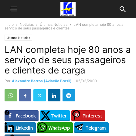
Início
Notícias
Últimas Noticias
LAN completa hoje 80 anos a
serviço de seus passageiros e clientes...
Últimas Noticias
LAN completa hoje 80 anos a
serviço de seus passageiros
e clientes de carga
Por
Alexandre Barros (Aviação Brasil)
-
05/03/2009
Facebook
Twitter
Pinterest
LinkedIn
WhatsApp
Telegram