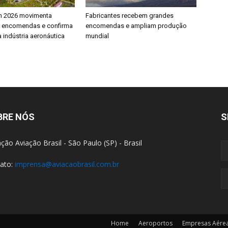
h 2026 movimenta
Fabricantes recebem grandes
e encomendas e confirma
encomendas e ampliam produção
 indústria aeronáutica
mundial
BRE NÓS
S
ção Aviação Brasil - São Paulo (SP) - Brasil
ato:
imprensa@aviacaobrasil.com.br
Home
Aeroportos
Empresas Aére