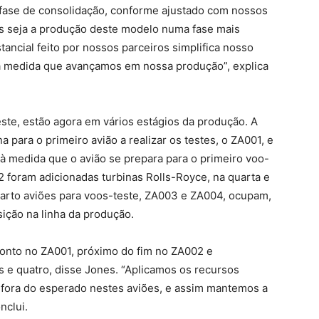
 fase de consolidação, conforme ajustado com nossos
s seja a produção deste modelo numa fase mais
ancial feito por nossos parceiros simplifica nosso
à medida que avançamos em nossa produção”, explica
este, estão agora em vários estágios da produção. A
a para o primeiro avião a realizar os testes, o ZA001, e
à medida que o avião se prepara para o primeiro voo-
2 foram adicionadas turbinas Rolls-Royce, na quarta e
 quarto aviões para voos-teste, ZA003 e ZA004, ocupam,
sição na linha da produção.
pronto no ZA001, próximo do fim no ZA002 e
 e quatro, disse Jones. “Aplicamos os recursos
 fora do esperado nestes aviões, e assim mantemos a
nclui.