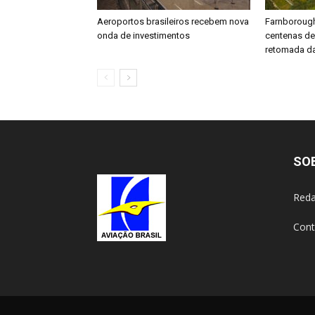
Aeroportos brasileiros recebem nova
Farnboroug
onda de investimentos
centenas d
retomada da
SO
Reda
Cont