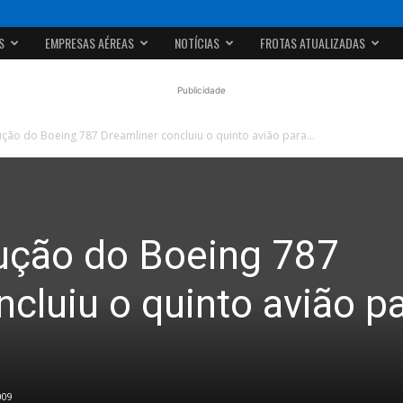
S
EMPRESAS AÉREAS
NOTÍCIAS
FROTAS ATUALIZADAS
Publicidade
ção do Boeing 787 Dreamliner concluiu o quinto avião para...
ução do Boeing 787
cluiu o quinto avião p
009