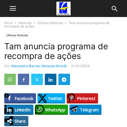
Início
Notícias
Últimas Noticias
Tam anuncia programa de
recompra de ações
Últimas Noticias
Tam anuncia programa de
recompra de ações
Por
Alexandre Barros (Aviação Brasil)
-
31/01/2009
Facebook
Twitter
Pinterest
LinkedIn
WhatsApp
Telegram
Share