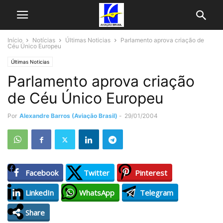
Início
Notícias
Últimas Noticias
Parlamento aprova criação de
Céu Único Europeu
Últimas Noticias
Parlamento aprova criação
de Céu Único Europeu
Por
Alexandre Barros (Aviação Brasil)
-
29/01/2004
Facebook
Twitter
Pinterest
LinkedIn
WhatsApp
Telegram
Share