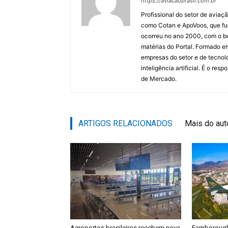
https://aviacaobrasil.com.br
Profissional do setor de aviaç
como Cotan e ApoVoos, que fun
ocorreu no ano 2000, com o bo
matérias do Portal. Formado 
empresas do setor e de tecnol
inteligência artificial. É o re
de Mercado.
ARTIGOS RELACIONADOS
Mais do aut
Aeroportos brasileiros recebem nova
Farnboroug