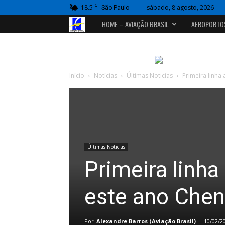
C
18.5
sábado, 8 agosto, 2026
São Paulo
Portal
HOME – AVIAÇÃO BRASIL
AEROPORTO
Aviação
Brasil
Início
Notícias
Últimas Noticias
Primeira linha
Últimas Noticias
Primeira linha
este ano Chen
Por
Alexandre Barros (Aviação Brasil)
-
10/02/2