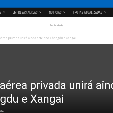
S
EMPRESAS AÉREAS
NOTÍCIAS
FROTAS ATUALIZADAS
Publicidade
 aérea privada unirá ainda este ano Chengdu e Xangai
 aérea privada unirá ain
gdu e Xangai
004