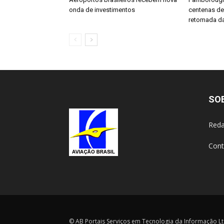
onda de investimentos
centenas d
retomada da
SO
Reda
Cont
© AB Portais Serviços em Tecnologia da Informação Ltd