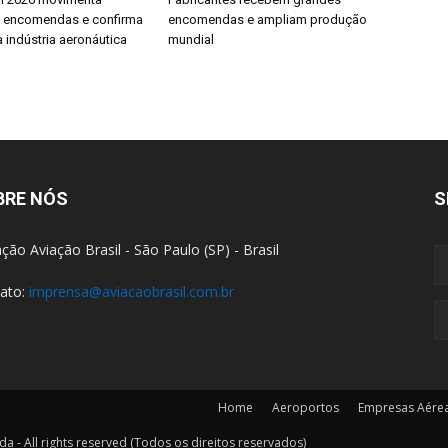
e encomendas e confirma
encomendas e ampliam produção
 indústria aeronáutica
mundial
BRE NÓS
S
ção Aviação Brasil - São Paulo (SP) - Brasil
ato:
imprensa@aviacaobrasil.com.br
Home
Aeroportos
Empresas Aére
a - All rights reserved (Todos os direitos reservados)