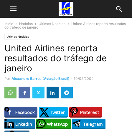
Início
Notícias
Últimas Noticias
United Airlines reporta resultados
do tráfego de janeiro
Últimas Noticias
United Airlines reporta
resultados do tráfego de
janeiro
Por
Alexandre Barros (Aviação Brasil)
-
10/02/2004
Facebook
Twitter
Pinterest
LinkedIn
WhatsApp
Telegram