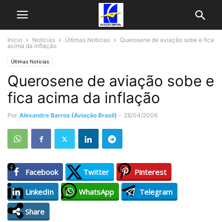
Início
Notícias
Últimas Noticias
Querosene de aviação sobe e fica
acima da inflação
Últimas Noticias
Querosene de aviação sobe e
fica acima da inflação
Por
Alexandre Barros (Aviação Brasil)
-
28/04/2006
Facebook
Twitter
Pinterest
LinkedIn
WhatsApp
Telegram
Share