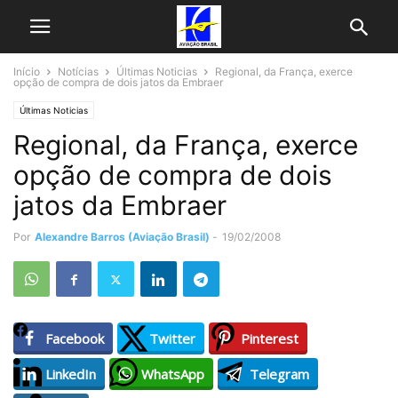
Início
Notícias
Últimas Noticias
Regional, da França, exerce
opção de compra de dois jatos da Embraer
Últimas Noticias
Regional, da França, exerce
opção de compra de dois
jatos da Embraer
Por
Alexandre Barros (Aviação Brasil)
-
19/02/2008
Facebook
Twitter
Pinterest
LinkedIn
WhatsApp
Telegram