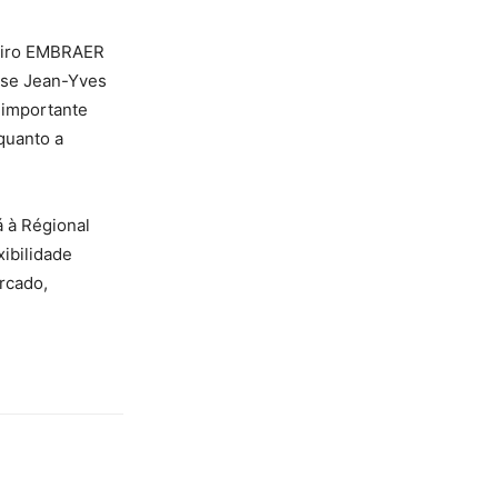
meiro EMBRAER
sse Jean-Yves
 importante
quanto a
 à Régional
ibilidade
rcado,