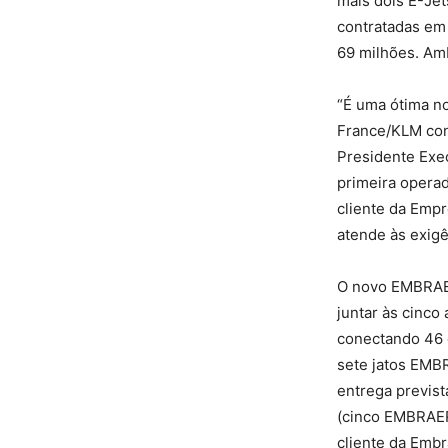
mais dois E-J
contratadas em 
69 milhões. Am
“É uma ótima no
France/KLM conf
Presidente Exec
primeira opera
cliente da Empr
atende às exigê
O novo EMBRAER
juntar às cinco
conectando 46 
sete jatos EMB
entrega previs
(cinco EMBRAER 
cliente da Embr