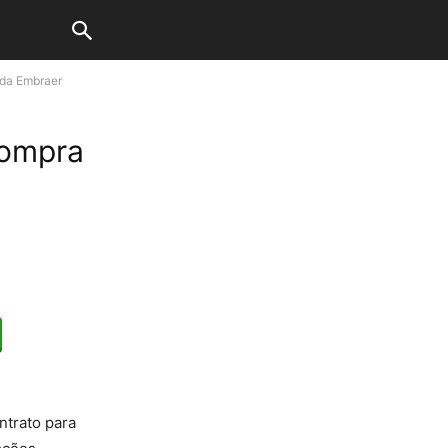
 da Embraer
compra
ntrato para