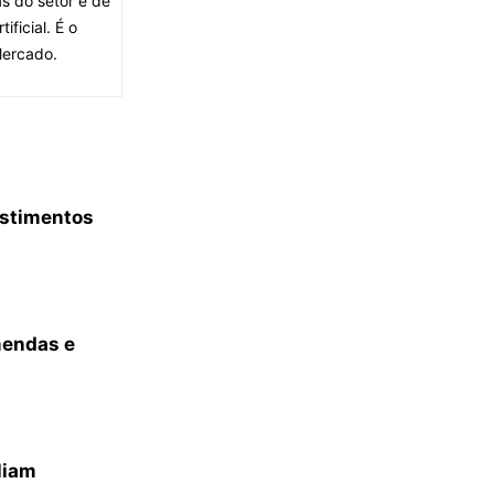
s do setor e de
ficial. É o
Mercado.
estimentos
mendas e
liam