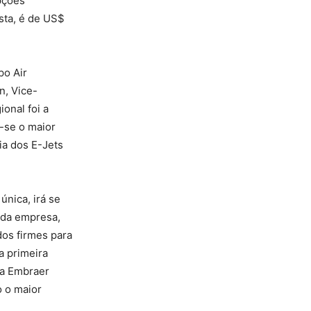
pções
sta, é de US$
po Air
n, Vice-
onal foi a
-se o maior
ia dos E-Jets
nica, irá se
s da empresa,
os firmes para
a primeira
da Embraer
o o maior