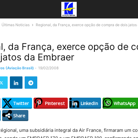
Últimas Noticias
Regional, da França, exerce opção de compra de dois jatos
l, da França, exerce opção de 
 jatos da Embraer
os (Aviação Brasil)
-
19/02/2008
Twitter
Pinterest
LinkedIn
WhatsApp
Share
égional, uma subsidiária integral da Air France, firmaram um co