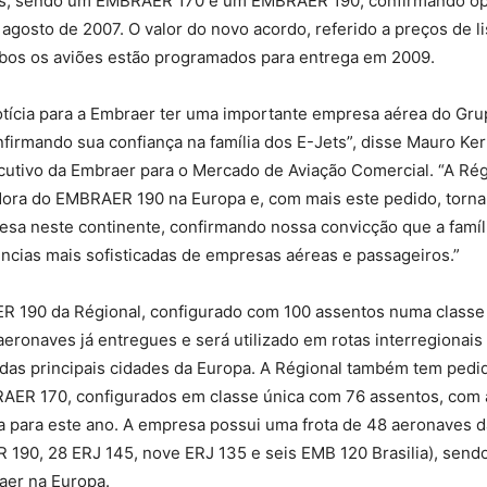
ets, sendo um EMBRAER 170 e um EMBRAER 190, confirmando o
agosto de 2007. O valor do novo acordo, referido a preços de li
bos os aviões estão programados para entrega em 2009.
tícia para a Embraer ter uma importante empresa aérea do Gru
irmando sua confiança na família dos E-Jets”, disse Mauro Ker
utivo da Embraer para o Mercado de Aviação Comercial. “A Régi
dora do EMBRAER 190 na Europa e, com mais este pedido, torna
esa neste continente, confirmando nossa convicção que a famíl
ncias mais sofisticadas de empresas aéreas e passageiros.”
 190 da Régional, configurado com 100 assentos numa classe ú
 aeronaves já entregues e será utilizado em rotas interregionai
das principais cidades da Europa. A Régional também tem pedid
RAER 170, configurados em classe única com 76 assentos, com 
ta para este ano. A empresa possui uma frota de 48 aeronaves 
190, 28 ERJ 145, nove ERJ 135 e seis EMB 120 Brasilia), send
aer na Europa.