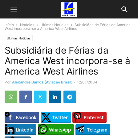
Início
Notícias
Últimas Noticias
Subsidiária de Férias da America
West incorpora-se à America West Airlines
Últimas Noticias
Subsidiária de Férias da
America West incorpora-se à
America West Airlines
Por
Alexandre Barros (Aviação Brasil)
-
12/01/2004
Facebook
Twitter
Pinterest
LinkedIn
WhatsApp
Telegram