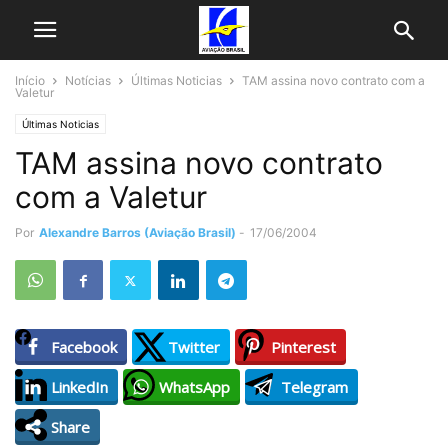
Início
Notícias
Últimas Noticias
TAM assina novo contrato com a
Valetur
Últimas Noticias
TAM assina novo contrato
com a Valetur
Por
Alexandre Barros (Aviação Brasil)
-
17/06/2004
Facebook
Twitter
Pinterest
LinkedIn
WhatsApp
Telegram
Share