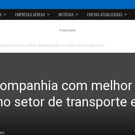
S
EMPRESAS AÉREAS
NOTÍCIAS
FROTAS ATUALIZADAS
Publicidade
companhia com melhor desempenho no setor de transporte e...
 companhia com melhor
 setor de transporte 
005