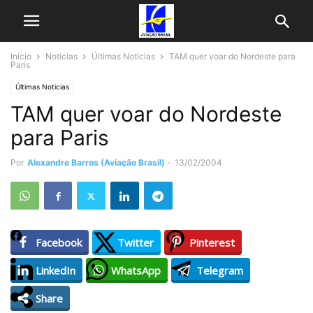
Início
Notícias
Últimas Noticias
TAM quer voar do Nordeste para
Paris
Últimas Noticias
TAM quer voar do Nordeste
para Paris
Por
Alexandre Barros (Aviação Brasil)
-
13/02/2004
Facebook
Twitter
Pinterest
LinkedIn
WhatsApp
Telegram
Share