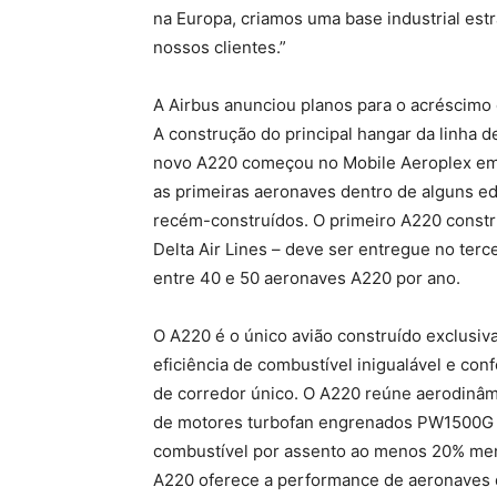
na Europa, criamos uma base industrial est
nossos clientes.”
A Airbus anunciou planos para o acréscimo
A construção do principal hangar da linha d
novo A220 começou no Mobile Aeroplex em B
as primeiras aeronaves dentro de alguns ed
recém-construídos. O primeiro A220 constr
Delta Air Lines – deve ser entregue no terce
entre 40 e 50 aeronaves A220 por ano.
O A220 é o único avião construído exclusi
eficiência de combustível inigualável e co
de corredor único. O A220 reúne aerodinâmi
de motores turbofan engrenados PW1500G d
combustível por assento ao menos 20% men
A220 oferece a performance de aeronaves 