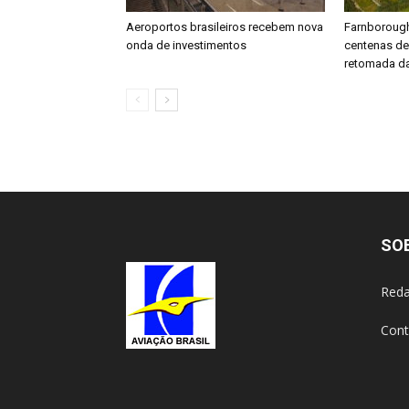
Aeroportos brasileiros recebem nova
Farnboroug
onda de investimentos
centenas d
retomada da
SO
Reda
Cont