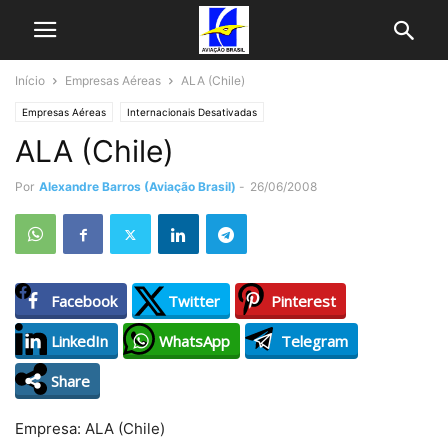
Início
Empresas Aéreas
ALA (Chile)
Empresas Aéreas
Internacionais Desativadas
ALA (Chile)
Por
Alexandre Barros (Aviação Brasil)
-
26/06/2008
Facebook
Twitter
Pinterest
LinkedIn
WhatsApp
Telegram
Share
Empresa: ALA (Chile)