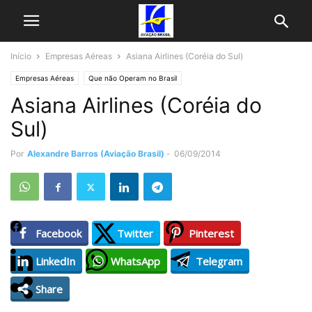
Início
Empresas Aéreas
Asiana Airlines (Coréia do Sul)
Empresas Aéreas
Que não Operam no Brasil
Asiana Airlines (Coréia do
Sul)
Por
Alexandre Barros (Aviação Brasil)
-
06/09/2014
Facebook
Twitter
Pinterest
LinkedIn
WhatsApp
Telegram
Share