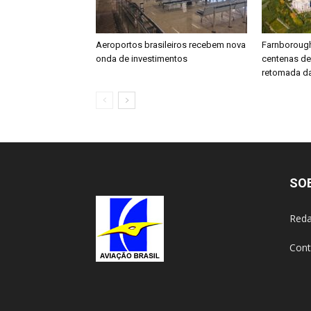
Aeroportos brasileiros recebem nova
Farnboroug
onda de investimentos
centenas d
retomada da
SO
Reda
Cont