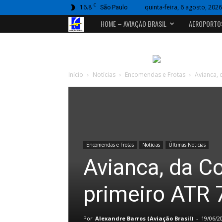
C
16.8
quinta-feira, 6 agosto, 2026
São Paulo
Portal
HOME – AVIAÇÃO BRASIL
AEROPORTO
Aviação
Brasil
Início
Notícias
Encomendas e Frotas
Avianca, 
Encomendas e Frotas
Notícias
Últimas Noticias
Avianca, da C
primeiro ATR 
Por
Alexandre Barros (Aviação Brasil)
-
19/06/2