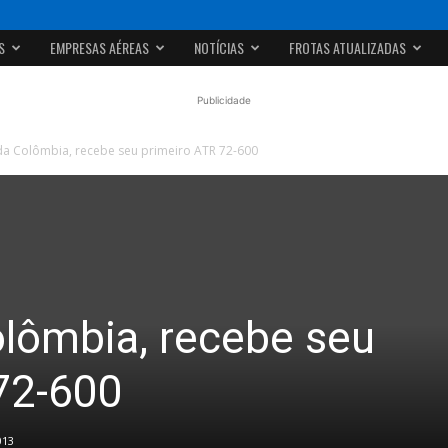
S
EMPRESAS AÉREAS
NOTÍCIAS
FROTAS ATUALIZADAS
Publicidade
da Colômbia, recebe seu primeiro ATR 72-600
olômbia, recebe seu
72-600
013