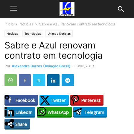
Início
Notícias
Sabre e Azul renovam contrato em tecnologia
Notícias
Tecnologias
Últimas Noticias
Sabre e Azul renovam
contrato em tecnologia
Por
Alexandre Barros (Aviação Brasil)
-
19/06/2013
Facebook
Twitter
Pinterest
LinkedIn
WhatsApp
Telegram
Share