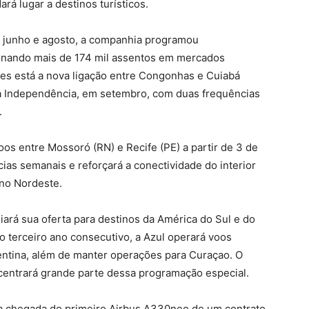
ará lugar a destinos turísticos.
 junho e agosto, a companhia programou
ionando mais de 174 mil assentos em mercados
ades está a nova ligação entre Congonhas e Cuiabá
da Independência, em setembro, com duas frequências
.
s entre Mossoró (RN) e Recife (PE) a partir de 3 de
ias semanais e reforçará a conectividade do interior
 no Nordeste.
ará sua oferta para destinos da América do Sul e do
o terceiro ano consecutivo, a Azul operará voos
entina, além de manter operações para Curaçao. O
entrará grande parte dessa programação especial.
a chegada do primeiro Airbus A330neo de um contrato