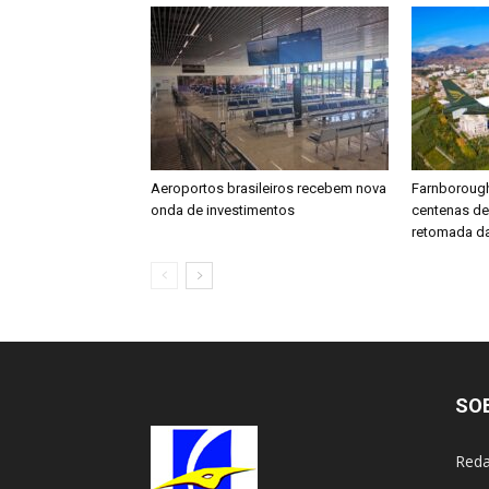
Aeroportos brasileiros recebem nova
Farnboroug
onda de investimentos
centenas d
retomada da
SO
Reda