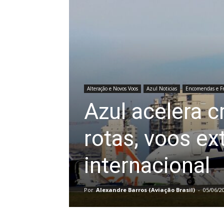
Alteração e Novos Voos
Azul Noticias
Encomendas e Fr
Azul acelera 
rotas, voos ex
internacional
Por
Alexandre Barros (Aviação Brasil)
-
05/06/2