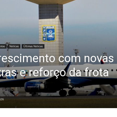
otas
Notícias
Últimas Noticias
crescimento com novas
tras e reforço da frota
026