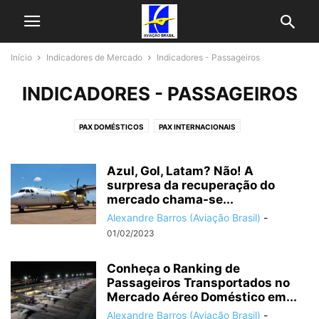
Início
Indicadores de Mercado
Indicadores - Passageiros
INDICADORES - PASSAGEIROS
PAX DOMÉSTICOS
PAX INTERNACIONAIS
Azul, Gol, Latam? Não! A
surpresa da recuperação do
mercado chama-se...
Alexandre Barros (Aviação Brasil)
-
01/02/2023
Conheça o Ranking de
Passageiros Transportados no
Mercado Aéreo Doméstico em...
Alexandre Barros (Aviação Brasil)
-