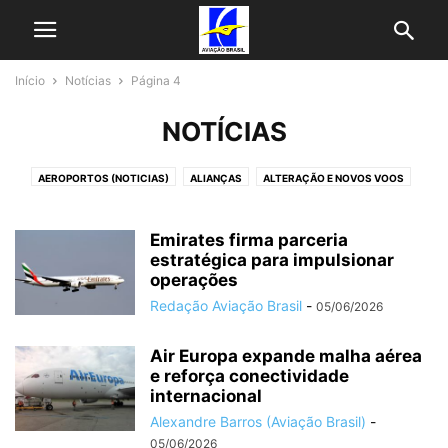
Início
Notícias
Página 4
NOTÍCIAS
AEROPORTOS (NOTICIAS)
ALIANÇAS
ALTERAÇÃO E NOVOS VOOS
AVIAÇÃO EXECUTIVA
AZUL NOTICIAS
CARGA AÉREA
ENCOMENDAS E FROTAS
EVENTOS
FABRICANTES
FINANÇAS
Emirates firma parceria
GOL NOTICIAS
HISTÓRIA
estratégica para impulsionar
LATAM NOTICIAS
MATÉRIAS
MRO
operações
PROGRAMAS DE FIDELIZAÇÃO
PROMOÇÕES DE PASSAGENS
SERVIÇOS
Redação Aviação Brasil
-
05/06/2026
SUSTENTABILIDADE
TECNOLOGIAS
TENDÊNCIAS DE MERCADO
ÚLTIMAS NOTICIAS
VOEPASS NOTICIAS
Air Europa expande malha aérea
e reforça conectividade
internacional
Alexandre Barros (Aviação Brasil)
-
05/06/2026