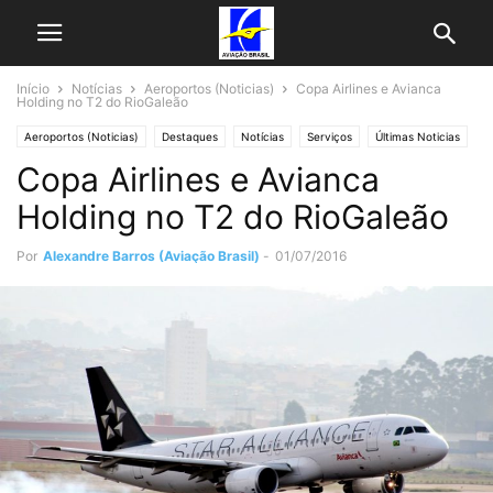
Início
Notícias
Aeroportos (Noticias)
Copa Airlines e Avianca
Holding no T2 do RioGaleão
Aeroportos (Noticias)
Destaques
Notícias
Serviços
Últimas Noticias
Copa Airlines e Avianca
Holding no T2 do RioGaleão
Por
Alexandre Barros (Aviação Brasil)
-
01/07/2016