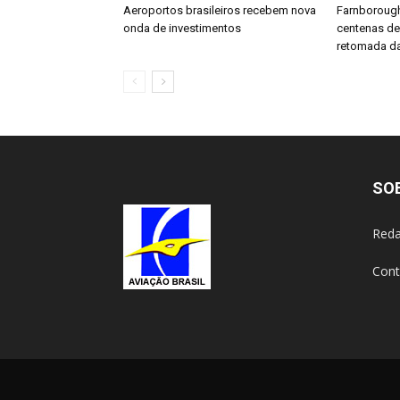
Aeroportos brasileiros recebem nova
Farnboroug
onda de investimentos
centenas d
retomada da
SO
Reda
Cont