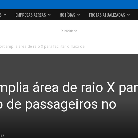
S
EMPRESAS AÉREAS
NOTÍCIAS
FROTAS ATUALIZADAS
Publicidade
rt amplia área de raio X para facilitar o fluxo de...
plia área de raio X pa
uxo de passageiros no
013