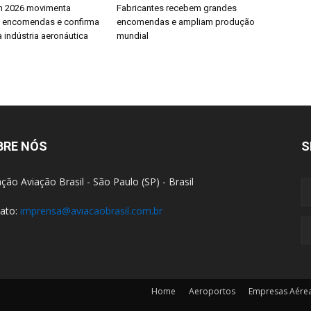
h 2026 movimenta
Fabricantes recebem grandes
e encomendas e confirma
encomendas e ampliam produção
 indústria aeronáutica
mundial
BRE NÓS
S
ção Aviação Brasil - São Paulo (SP) - Brasil
ato:
imprensa@aviacaobrasil.com.br
Home
Aeroportos
Empresas Aére