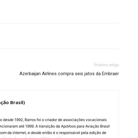
Próximo artigo
Azerbaijan Airlines compra seis jatos da Embraer
ção Brasil)
ão desde 1992, Barros foi o criador de associações vocacionais
cionaram até 1999. A transição da ApoVoos para Aviação Brasil
om da internet, e desde então é o responsável pela edição de