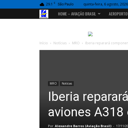
C
29.1
quinta-feira, 6 agosto, 2026
São Paulo
Portal
HOME – AVIAÇÃO BRASIL
AEROPORTO
Aviação
Brasil
Início
Notícias
MRO
Iberia reparará componen
MRO
Notícias
Iberia repara
aviones A318 
Por
Alexandre Barros (Aviação Brasil)
-
17/11/2