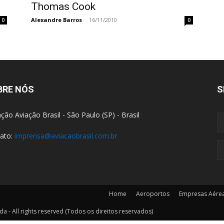
Thomas Cook
Alexandre Barros
-
16/11/2010
0
0
BRE NÓS
S
ção Aviação Brasil - São Paulo (SP) - Brasil
ato:
imprensa@aviacaobrasil.com.br
Home
Aeroportos
Empresas Aére
a - All rights reserved (Todos os direitos reservados)