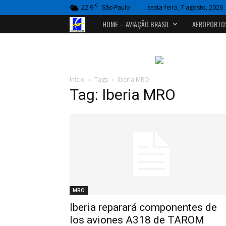
C
22.9
sexta-feira, 7 agosto, 2026
São Paulo
Portal
HOME – AVIAÇÃO BRASIL
AEROPORTO
Aviação
Brasil
Início
Tags
Iberia MRO
Tag: Iberia MRO
MRO
Iberia reparará componentes de
los aviones A318 de TAROM