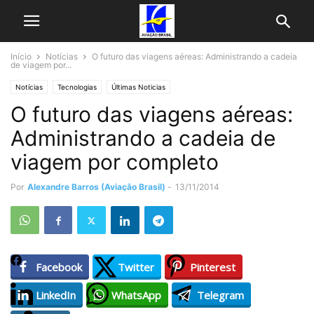
Início
Notícias
O futuro das viagens aéreas: Administrando a cadeia
de viagem por...
Notícias
Tecnologias
Últimas Noticias
O futuro das viagens aéreas:
Administrando a cadeia de
viagem por completo
Por
Alexandre Barros (Aviação Brasil)
-
13/11/2014
Facebook
Twitter
Pinterest
LinkedIn
WhatsApp
Telegram