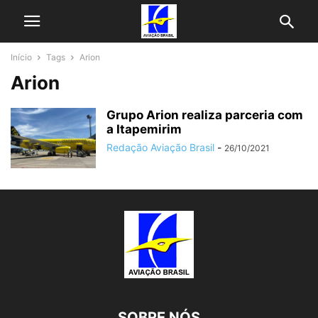
Início
Tags
Arion
Arion
Grupo Arion realiza parceria com
a Itapemirim
Redação Aviação Brasil
-
26/10/2021
SOBRE NÓS