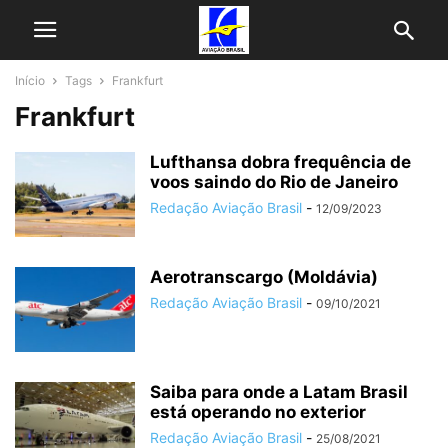
Início
Tags
Frankfurt
Frankfurt
Lufthansa dobra frequência de
voos saindo do Rio de Janeiro
Redação Aviação Brasil
-
12/09/2023
Aerotranscargo (Moldávia)
Redação Aviação Brasil
-
09/10/2021
Saiba para onde a Latam Brasil
está operando no exterior
Redação Aviação Brasil
-
25/08/2021