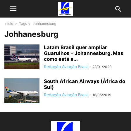
Início
Tags
Johhanesburg
Johhanesburg
Latam Brasil quer ampliar
Guarulhos – Johannesburg. Mas
como está a...
Redação Aviação Brasil
-
28/01/2020
South African Airways (África do
Sul)
Redação Aviação Brasil
-
18/05/2019