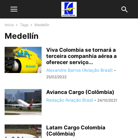
Início
Tags
Medellín
Medellín
Viva Colombia se tornará a
terceira companhia aérea a
oferecer serviço...
Alexandre Barros (Aviação Brasil)
-
25/02/2022
Avianca Cargo (Colômbia)
Redação Aviação Brasil
-
24/10/2021
Latam Cargo Colombia
(Colômbia)