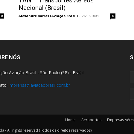
TAN – Transportes Aéreos
Nacional (Brasil)
Alexandre Barros (Aviação Brasil)
-
26/06/2008
0
0
BRE NÓS
S
ção Aviação Brasil - São Paulo (SP) - Brasil
ato:
imprensa@aviacaobrasil.com.br
Home
Aeroportos
Empresas Aére
a - All rights reserved (Todos os direitos reservados)