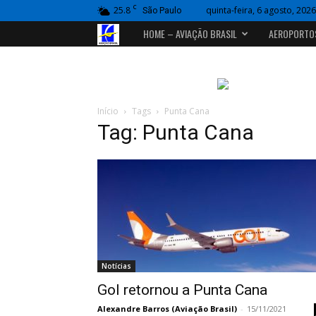
C
25.8
quinta-feira, 6 agosto, 2026
São Paulo
Portal
HOME – AVIAÇÃO BRASIL
AEROPORTO
Aviação
Brasil
Início
Tags
Punta Cana
Tag: Punta Cana
Notícias
Gol retornou a Punta Cana
Alexandre Barros (Aviação Brasil)
-
15/11/2021