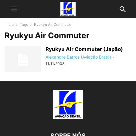
Início
Tags
Ryukyu Air Commuter
Ryukyu Air Commuter
Ryukyu Air Commuter (Japão)
Alexandre Barros (Aviação Brasil)
-
11/11/2008
SOBRE NÓS