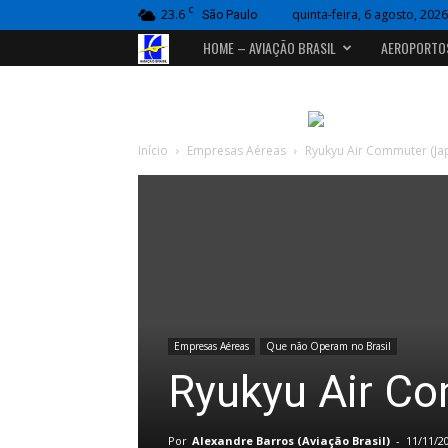
C
23.6
quinta-feira, 6 agosto, 2026
São Paulo
Portal
HOME – AVIAÇÃO BRASIL
AEROPORTO
Aviação
Brasil
Início
Empresas Aéreas
Ryukyu Air Commuter (Ja
Empresas Aéreas
Que não Operam no Brasil
Ryukyu Air C
Por
Alexandre Barros (Aviação Brasil)
-
11/11/2